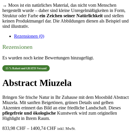
→ Moos ist ein natürliches Material, das nicht vom Menschen
hergestellt wurde – daher sind kleine Unregelmäßigkeiten in Form,
Struktur oder Farbe
ein Zeichen seiner Natürlichkeit
und stellen
keinen Produktmangel dar. Die Abbildungen dienen als Beispiel und
sind illustrativ.
Rezensionen (0)
Rezensionen
Es wurden noch keine Bewertungen hinzugefügt.
15 % Rabatt und GRATIS Versand
Abstract Miuzela
Bringen Sie frische Natur in Ihr Zuhause mit dem Moosbild Abstract
Miuzela. Mit sanften Beigetönen, grünen Details und gelben
Akzenten erinnert das Bild an eine friedliche Landschaft. Dieses
pflegefreie und ökologische
Kunstwerk wird zum originellen
Highlight in Ihrem Raum.
Preisspanne:
833,98
CHF
–
1400,74
CHF
inkl. MwSt.