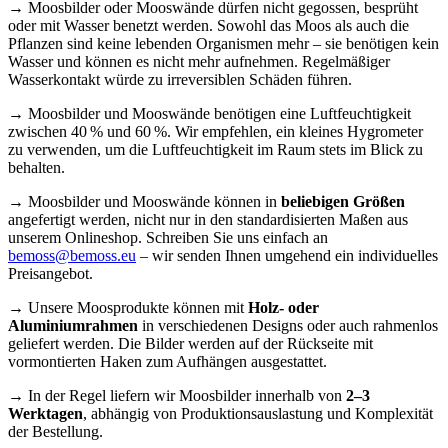
→ Moosbilder oder Mooswände dürfen nicht gegossen, besprüht
oder mit Wasser benetzt werden. Sowohl das Moos als auch die
Pflanzen sind keine lebenden Organismen mehr – sie benötigen kein
Wasser und können es nicht mehr aufnehmen. Regelmäßiger
Wasserkontakt würde zu irreversiblen Schäden führen.
→ Moosbilder und Mooswände benötigen eine Luftfeuchtigkeit
zwischen 40 % und 60 %. Wir empfehlen, ein kleines Hygrometer
zu verwenden, um die Luftfeuchtigkeit im Raum stets im Blick zu
behalten.
→ Moosbilder und Mooswände können in
beliebigen Größen
angefertigt werden, nicht nur in den standardisierten Maßen aus
unserem Onlineshop. Schreiben Sie uns einfach an
bemoss@bemoss.eu
– wir senden Ihnen umgehend ein individuelles
Preisangebot.
→ Unsere Moosprodukte können mit
Holz- oder
Aluminiumrahmen
in verschiedenen Designs oder auch rahmenlos
geliefert werden. Die Bilder werden auf der Rückseite mit
vormontierten Haken zum Aufhängen ausgestattet.
→ In der Regel liefern wir Moosbilder innerhalb von
2–3
Werktagen
, abhängig von Produktionsauslastung und Komplexität
der Bestellung.