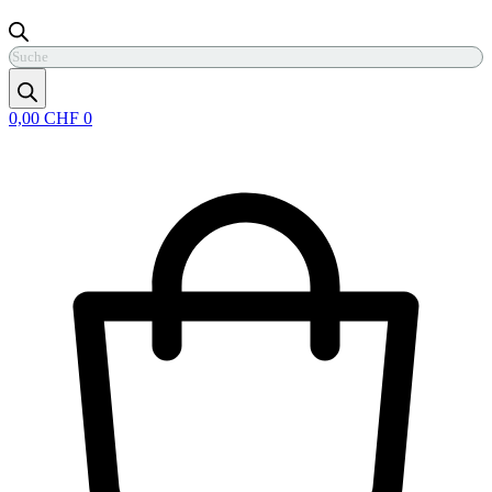
Products
search
0,00
CHF
0