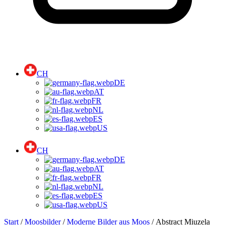
CH
DE
AT
FR
NL
ES
US
CH
DE
AT
FR
NL
ES
US
Start
/
Moosbilder
/
Moderne Bilder aus Moos
/ Abstract Miuzela