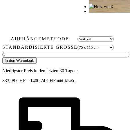
AUFHÄNGEMETHODE
STANDARDISIERTE GRÖSSE
Abstract
Miuzela
In den Warenkorb
Menge
Niedrigster Preis in den letzten 30 Tagen:
Preisspanne:
833,98
CHF
–
1400,74
CHF
inkl. MwSt.
833,98 CHF
bis
1400,74 CHF