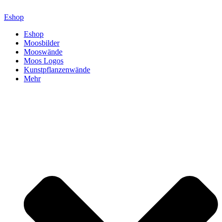
Zum
Inhalt
Eshop
springen
Eshop
Moosbilder
Mooswände
Moos Logos
Kunstpflanzenwände
Mehr