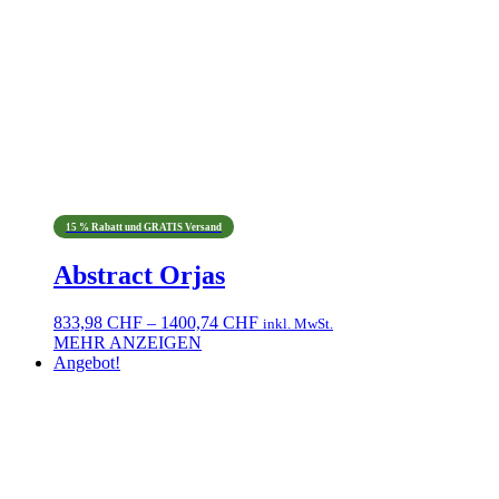
15 % Rabatt und GRATIS Versand
Abstract Orjas
Preisspanne:
833,98
CHF
–
1400,74
CHF
inkl. MwSt.
833,98 CHF
MEHR ANZEIGEN
Dieses
bis
Angebot!
Produkt
1400,74 CHF
weist
mehrere
Varianten
auf.
Die