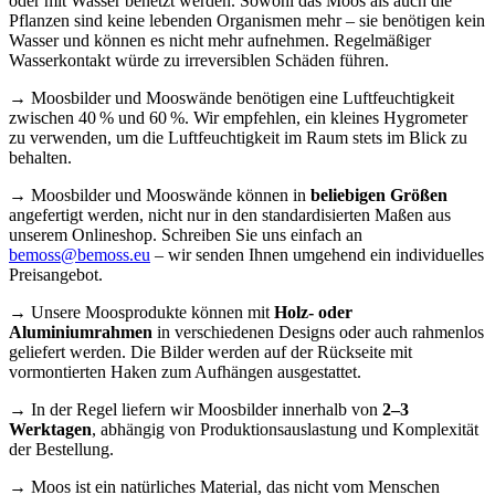
oder mit Wasser benetzt werden. Sowohl das Moos als auch die
Pflanzen sind keine lebenden Organismen mehr – sie benötigen kein
Wasser und können es nicht mehr aufnehmen. Regelmäßiger
Wasserkontakt würde zu irreversiblen Schäden führen.
→ Moosbilder und Mooswände benötigen eine Luftfeuchtigkeit
zwischen 40 % und 60 %. Wir empfehlen, ein kleines Hygrometer
zu verwenden, um die Luftfeuchtigkeit im Raum stets im Blick zu
behalten.
→ Moosbilder und Mooswände können in
beliebigen Größen
angefertigt werden, nicht nur in den standardisierten Maßen aus
unserem Onlineshop. Schreiben Sie uns einfach an
bemoss@bemoss.eu
– wir senden Ihnen umgehend ein individuelles
Preisangebot.
→ Unsere Moosprodukte können mit
Holz- oder
Aluminiumrahmen
in verschiedenen Designs oder auch rahmenlos
geliefert werden. Die Bilder werden auf der Rückseite mit
vormontierten Haken zum Aufhängen ausgestattet.
→ In der Regel liefern wir Moosbilder innerhalb von
2–3
Werktagen
, abhängig von Produktionsauslastung und Komplexität
der Bestellung.
→ Moos ist ein natürliches Material, das nicht vom Menschen