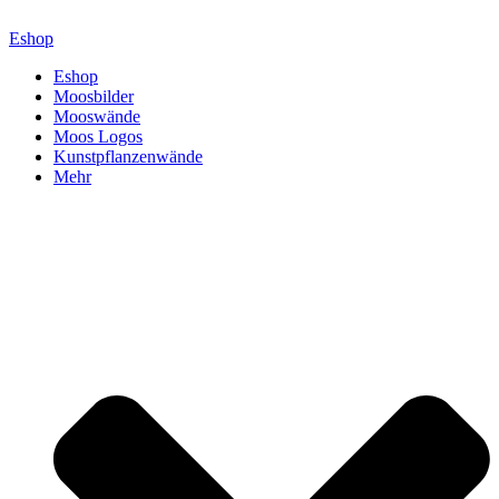
Zum
Inhalt
Eshop
springen
Eshop
Moosbilder
Mooswände
Moos Logos
Kunstpflanzenwände
Mehr