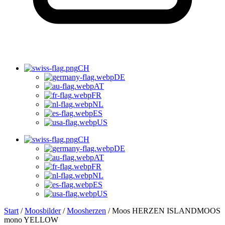
CH
DE
AT
FR
NL
ES
US
CH
DE
AT
FR
NL
ES
US
Start
/
Moosbilder
/
Moosherzen
/ Moos HERZEN ISLANDMOOS
mono YELLOW