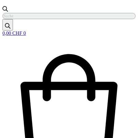
Products
search
0,00
CHF
0