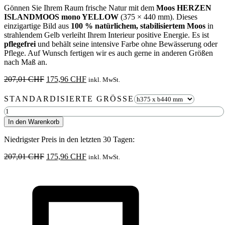
Gönnen Sie Ihrem Raum frische Natur mit dem
Moos HERZEN
ISLANDMOOS mono YELLOW
(375 × 440 mm). Dieses
einzigartige Bild aus
100 % natürlichem, stabilisiertem Moos
in
strahlendem Gelb verleiht Ihrem Interieur positive Energie. Es ist
pflegefrei
und behält seine intensive Farbe ohne Bewässerung oder
Pflege. Auf Wunsch fertigen wir es auch gerne in anderen Größen
nach Maß an.
Ursprünglicher
Aktueller
207,01
CHF
175,96
CHF
inkl. MwSt.
Preis
Preis
war:
ist:
STANDARDISIERTE GRÖSSE
207,01 CHF
175,96 CHF.
Moos
HERZEN
In den Warenkorb
ISLANDMOOS
mono
Niedrigster Preis in den letzten 30 Tagen:
YELLOW
Menge
Ursprünglicher
Aktueller
207,01
CHF
175,96
CHF
inkl. MwSt.
Preis
Preis
war:
ist:
207,01 CHF
175,96 CHF.