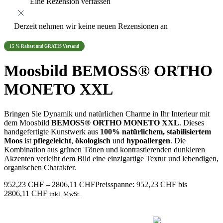
Eine Rezension verfassen
Derzeit nehmen wir keine neuen Rezensionen an
15 % Rabatt und GRATIS Versand
Moosbild BEMOSS® ORTHO
MONETO XXL
Bringen Sie Dynamik und natürlichen Charme in Ihr Interieur mit
dem Moosbild
BEMOSS® ORTHO MONETO XXL
. Dieses
handgefertigte Kunstwerk aus
100% natürlichem, stabilisiertem
Moos
ist
pflegeleicht
,
ökologisch
und
hypoallergen
. Die
Kombination aus grünen Tönen und kontrastierenden dunkleren
Akzenten verleiht dem Bild eine einzigartige Textur und lebendigen,
organischen Charakter.
952,23
CHF
–
2806,11
CHF
Preisspanne: 952,23 CHF bis
2806,11 CHF
inkl. MwSt.