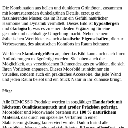
Die Kombination aus hellen und dunkleren Grüntönen, zusammen
mit kontrastierenden dunkelgrünen Details, erzeugt ein
faszinierendes Muster, das im Raum ein Gefühl natürlicher
Harmonie und Dynamik vermittelt. Dieses Bild ist
hypoallergen
und
ökologisch
, was es zu einer idealen Ergänzung für eine
gesunde und nachhaltige Umgebung macht. Neben seinem
ästhetischen Wert bietet es auch
akustische Eigenschaften
, die zur
Verbesserung des akustischen Komforts im Raum beitragen.
Wir bieten
Standardgrößen
an, aber das Bild kann auch nach Ihren
Anforderungen maßgefertigt werden. Sie haben auch die
Möglichkeit, aus verschiedenen Rahmendesigns zu wählen, die sich
Ihren Vorlieben anpassen. Dieses Moosbild ist nicht nur ein
visuelles, sondern auch ein praktisches Accessoire, das jede Wand
und jeden Raum belebt und ein Stück Natur in Ihr Zuhause bringt.
Pflege
Alle BEMOSS® Produkte werden in sorgfältiger
Handarbeit mit
höchstem Qualitätsanspruch und großer Präzision gefertigt
.
Moosbilder und Mooswände bestehen aus
100 % natürlichem
Material
, das durch ein spezielles Verfahren in einer
Stabilisierungslösung konserviert wurde. Dadurch sind alle
Moosbilder, Mooswände und stabilisierten Pflanzen
pflegefrei
– sie