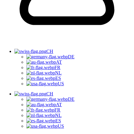
CH
DE
AT
FR
NL
ES
US
CH
DE
AT
FR
NL
ES
US