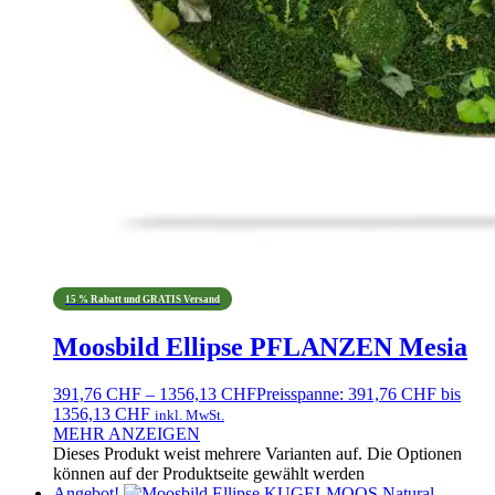
15 % Rabatt und GRATIS Versand
Moosbild Ellipse PFLANZEN Mesia
391,76
CHF
–
1356,13
CHF
Preisspanne: 391,76 CHF bis
1356,13 CHF
inkl. MwSt.
MEHR ANZEIGEN
Dieses Produkt weist mehrere Varianten auf. Die Optionen
können auf der Produktseite gewählt werden
Angebot!