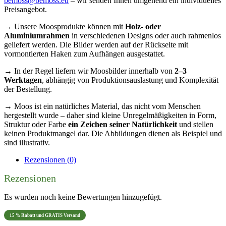
bemoss@bemoss.eu
– wir senden Ihnen umgehend ein individuelles
Preisangebot.
→ Unsere Moosprodukte können mit
Holz- oder
Aluminiumrahmen
in verschiedenen Designs oder auch rahmenlos
geliefert werden. Die Bilder werden auf der Rückseite mit
vormontierten Haken zum Aufhängen ausgestattet.
→ In der Regel liefern wir Moosbilder innerhalb von
2–3
Werktagen
, abhängig von Produktionsauslastung und Komplexität
der Bestellung.
→ Moos ist ein natürliches Material, das nicht vom Menschen
hergestellt wurde – daher sind kleine Unregelmäßigkeiten in Form,
Struktur oder Farbe
ein Zeichen seiner Natürlichkeit
und stellen
keinen Produktmangel dar. Die Abbildungen dienen als Beispiel und
sind illustrativ.
Rezensionen (0)
Rezensionen
Es wurden noch keine Bewertungen hinzugefügt.
15 % Rabatt und GRATIS Versand