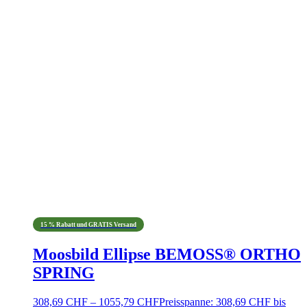
15 % Rabatt und GRATIS Versand
Moosbild Ellipse BEMOSS® ORTHO
SPRING
308,69
CHF
–
1055,79
CHF
Preisspanne: 308,69 CHF bis