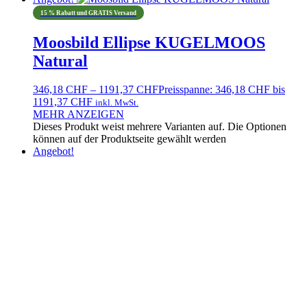
15 % Rabatt und GRATIS Versand
Moosbild Ellipse KUGELMOOS
Natural
346,18
CHF
–
1191,37
CHF
Preisspanne: 346,18 CHF bis
1191,37 CHF
inkl. MwSt.
MEHR ANZEIGEN
Dieses Produkt weist mehrere Varianten auf. Die Optionen
können auf der Produktseite gewählt werden
Angebot!