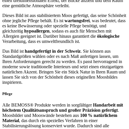
einen dreidimensionalen Effekt, der Blicke anzieht und dem Raum
eine gemütliche Atmosphäre verleiht.
Dieses Bild ist aus stabilisiertem Moos gefertigt, das seine Schönheit
ohne jegliche Pflege behält. Es ist
wartungsfrei
, was bedeutet, dass
es keine Bewässerung oder spezielle Pflege benötigt, und
gleichzeitig
hypoallergen
, sodass es auch für Menschen mit
Allergien geeignet ist. Darüber hinaus garantiert die
ökologische
Verarbeitung, dass es umweltfreundlich ist.
Das Bild ist
handgefertigt in der Schweiz
. Sie können aus
Standardgrößen wählen oder es nach Maß anfertigen lassen, um
Ihren Anforderungen gerecht zu werden. Es passt hervorragend in
moderne sowie traditionelle Interieurs und setzt einen einzigartigen
natürlichen Akzent. Bringen Sie ein Stück Natur in Ihren Raum und
lassen Sie sich von der Schönheit dieses originellen Moosbildes
inspirieren.
Pflege
Alle BEMOSS® Produkte werden in sorgfältiger
Handarbeit mit
höchstem Qualitätsanspruch und großer Präzision gefertigt
.
Moosbilder und Mooswände bestehen aus
100 % natürlichem
Material
, das durch ein spezielles Verfahren in einer
Stabilisierungslösung konserviert wurde. Dadurch sind alle