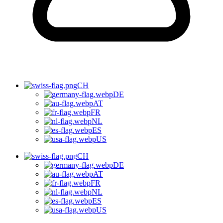
CH
DE
AT
FR
NL
ES
US
CH
DE
AT
FR
NL
ES
US