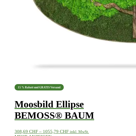
15 % Rabatt und GRATIS Versand
Moosbild Ellipse
BEMOSS® BAUM
Preisspanne:
308,69
CHF
–
1055,79
CHF
inkl. MwSt.