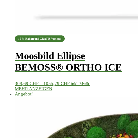
15 % Rabatt und GRATIS Versand
Moosbild Ellipse
BEMOSS® ORTHO ICE
Preisspanne:
308,69
CHF
–
1055,79
CHF
inkl. MwSt.
308,69 CHF
MEHR ANZEIGEN
Dieses
bis
Angebot!
Produkt
1055,79 CHF
weist
mehrere
Varianten
auf.
Die
Optionen
können