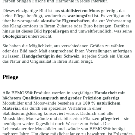
Farben bringen Frische und Harmonie in jedes Interieur.
Dieses einzigartige Bild ist aus
stabilisiertem Moos
gefertigt, das
keine Pflege benötigt, wodurch es
wartungsfrei
ist. Es verfügt auch
über hervorragende
akustische Eigenschaften
, die zur Verbesserung
des Klangkomforts in Ihrem Zuhause oder Büro beitragen. Darüber
hinaus ist dieses Bild
hypoallergen
und umweltfreundlich, was seine
Ökologizität
unterstreicht.
Sie haben die Möglichkeit, aus verschiedenen Größen zu wählen
oder das Bild nach Maß entsprechend Ihren Vorstellungen anfertigen
zu lassen.
Handgefertigt in der Schweiz
, ist jedes Stück ein Unikat,
das Natur und Originalität in Ihren Raum bringt.
Pflege
Alle BEMOSS® Produkte werden in sorgfältiger
Handarbeit mit
höchstem Qualitätsanspruch und großer Präzision gefertigt
.
Moosbilder und Mooswände bestehen aus
100 % natürlichem
Material
, das durch ein spezielles Verfahren in einer
Stabilisierungslösung konserviert wurde. Dadurch sind alle
Moosbilder, Mooswände und stabilisierten Pflanzen
pflegefrei
– sie
benötigen weder Tageslicht noch Wasser zum Erhalt. Die
Lebensdauer der Moosbilder und -wände von BEMOSS® beträgt
mehrere Jahre. Um diese möglichst lange zu bewahren, ist Folgendes