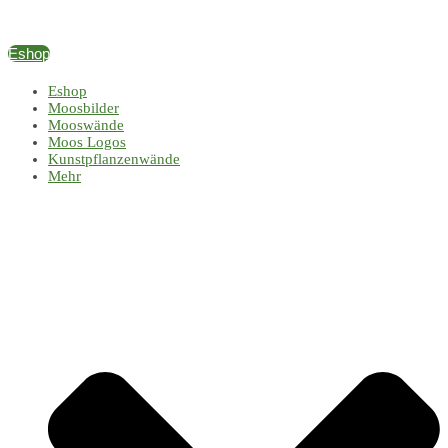
Zum
Inhalt
springen
Eshop
Eshop
Moosbilder
Mooswände
Moos Logos
Kunstpflanzenwände
Mehr