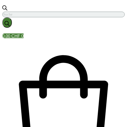
Products
search
0,00
CHF
0