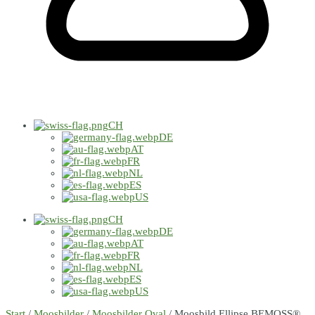
CH
DE
AT
FR
NL
ES
US
CH
DE
AT
FR
NL
ES
US
Start
/
Moosbilder
/
Moosbilder Oval
/ Moosbild Ellipse BEMOSS®