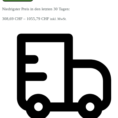
BEMOSS®
ORTHO
Niedrigster Preis in den letzten 30 Tagen:
SWIRL
Menge
Preisspanne:
308,69
CHF
–
1055,79
CHF
inkl. MwSt.
308,69 CHF
bis
1055,79 CHF