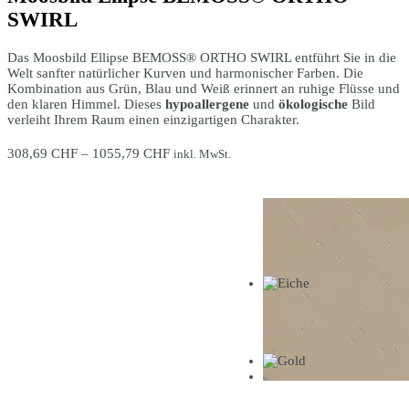
SWIRL
Das Moosbild Ellipse BEMOSS® ORTHO SWIRL entführt Sie in die
Welt sanfter natürlicher Kurven und harmonischer Farben. Die
Kombination aus Grün, Blau und Weiß erinnert an ruhige Flüsse und
den klaren Himmel. Dieses
hypoallergene
und
ökologische
Bild
verleiht Ihrem Raum einen einzigartigen Charakter.
Preisspanne:
308,69
CHF
–
1055,79
CHF
inkl. MwSt.
308,69 CHF
bis
1055,79 CHF