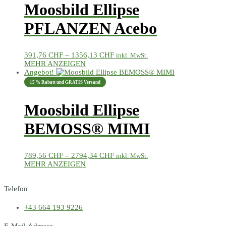
Moosbild Ellipse
PFLANZEN Acebo
Preisspanne:
391,76
CHF
–
1356,13
CHF
inkl. MwSt.
391,76 CHF
MEHR ANZEIGEN
Dieses
bis
Angebot!
Produkt
1356,13 CHF
15 % Rabatt und GRATIS Versand
weist
mehrere
Moosbild Ellipse
Varianten
auf.
Die
BEMOSS® MIMI
Optionen
können
auf
Preisspanne:
789,56
CHF
–
2794,34
CHF
inkl. MwSt.
der
789,56 CHF
MEHR ANZEIGEN
Produktseite
Dieses
bis
gewählt
Produkt
2794,34 CHF
werden
Telefon
weist
mehrere
Varianten
+43 664 193 9226
auf.
Die