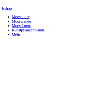
Zum
Inhalt
Eshop
springen
Moosbilder
Mooswände
Moos Logos
Kunstpflanzenwände
Mehr