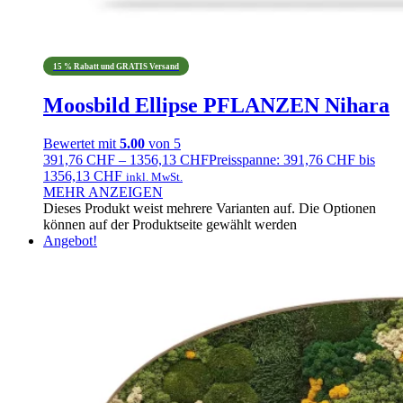
15 % Rabatt und GRATIS Versand
Moosbild Ellipse PFLANZEN Nihara
Bewertet mit
5.00
von 5
391,76
CHF
–
1356,13
CHF
Preisspanne: 391,76 CHF bis
1356,13 CHF
inkl. MwSt.
MEHR ANZEIGEN
Dieses Produkt weist mehrere Varianten auf. Die Optionen
können auf der Produktseite gewählt werden
Angebot!