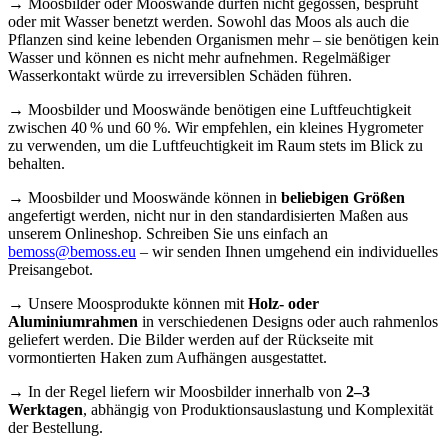
→ Moosbilder oder Mooswände dürfen nicht gegossen, besprüht
oder mit Wasser benetzt werden. Sowohl das Moos als auch die
Pflanzen sind keine lebenden Organismen mehr – sie benötigen kein
Wasser und können es nicht mehr aufnehmen. Regelmäßiger
Wasserkontakt würde zu irreversiblen Schäden führen.
→ Moosbilder und Mooswände benötigen eine Luftfeuchtigkeit
zwischen 40 % und 60 %. Wir empfehlen, ein kleines Hygrometer
zu verwenden, um die Luftfeuchtigkeit im Raum stets im Blick zu
behalten.
→ Moosbilder und Mooswände können in
beliebigen Größen
angefertigt werden, nicht nur in den standardisierten Maßen aus
unserem Onlineshop. Schreiben Sie uns einfach an
bemoss@bemoss.eu
– wir senden Ihnen umgehend ein individuelles
Preisangebot.
→ Unsere Moosprodukte können mit
Holz- oder
Aluminiumrahmen
in verschiedenen Designs oder auch rahmenlos
geliefert werden. Die Bilder werden auf der Rückseite mit
vormontierten Haken zum Aufhängen ausgestattet.
→ In der Regel liefern wir Moosbilder innerhalb von
2–3
Werktagen
, abhängig von Produktionsauslastung und Komplexität
der Bestellung.