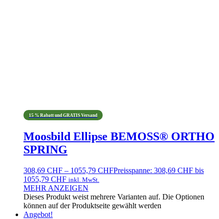
15 % Rabatt und GRATIS Versand
Moosbild Ellipse BEMOSS® ORTHO
SPRING
308,69
CHF
–
1055,79
CHF
Preisspanne: 308,69 CHF bis
1055,79 CHF
inkl. MwSt.
MEHR ANZEIGEN
Dieses Produkt weist mehrere Varianten auf. Die Optionen
können auf der Produktseite gewählt werden
Angebot!