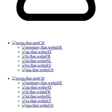
CH
DE
AT
FR
NL
ES
US
CH
DE
AT
FR
NL
ES
US