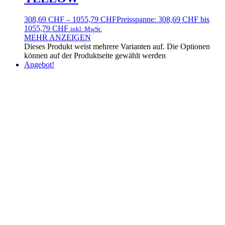
308,69
CHF
–
1055,79
CHF
Preisspanne: 308,69 CHF bis
1055,79 CHF
inkl. MwSt.
MEHR ANZEIGEN
Dieses Produkt weist mehrere Varianten auf. Die Optionen
können auf der Produktseite gewählt werden
Angebot!