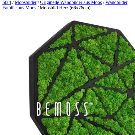
Start
/
Moosbilder
/
Originelle Wandbilder aus Moos
/
Wandbilder
Familie aus Moos
/ Moosbild Herz (66x76cm)