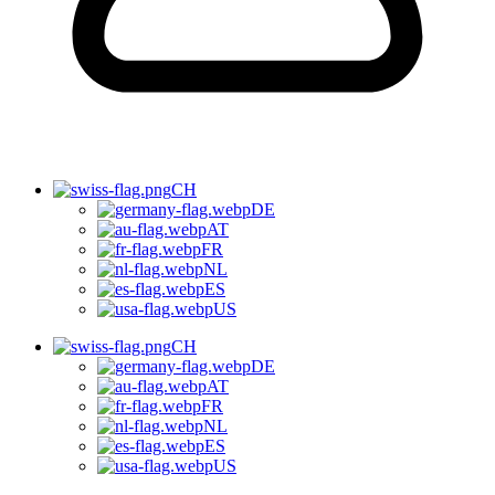
CH
DE
AT
FR
NL
ES
US
CH
DE
AT
FR
NL
ES
US