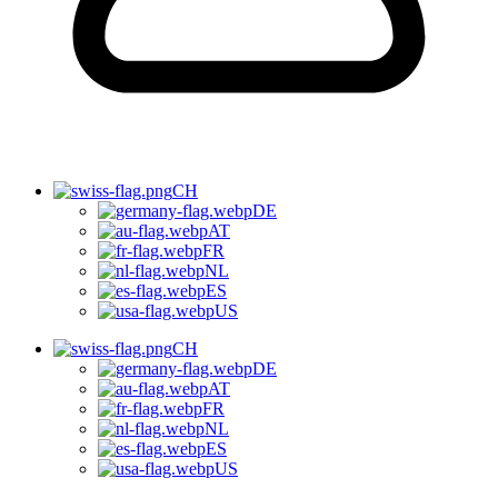
CH
DE
AT
FR
NL
ES
US
CH
DE
AT
FR
NL
ES
US