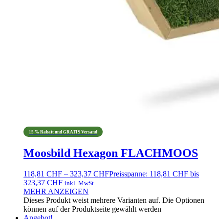
15 % Rabatt und GRATIS Versand
Moosbild Hexagon FLACHMOOS
118,81
CHF
–
323,37
CHF
Preisspanne: 118,81 CHF bis
323,37 CHF
inkl. MwSt.
MEHR ANZEIGEN
Dieses Produkt weist mehrere Varianten auf. Die Optionen
können auf der Produktseite gewählt werden
Angebot!