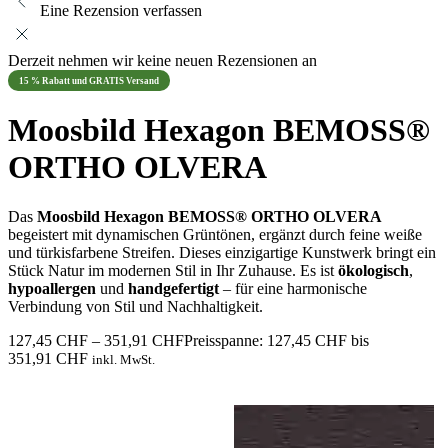
Eine Rezension verfassen
Derzeit nehmen wir keine neuen Rezensionen an
15 % Rabatt und GRATIS Versand
Moosbild Hexagon BEMOSS®
ORTHO OLVERA
Das
Moosbild Hexagon BEMOSS® ORTHO OLVERA
begeistert mit dynamischen Grüntönen, ergänzt durch feine weiße
und türkisfarbene Streifen. Dieses einzigartige Kunstwerk bringt ein
Stück Natur im modernen Stil in Ihr Zuhause. Es ist
ökologisch
,
hypoallergen
und
handgefertigt
– für eine harmonische
Verbindung von Stil und Nachhaltigkeit.
127,45
CHF
–
351,91
CHF
Preisspanne: 127,45 CHF bis
351,91 CHF
inkl. MwSt.