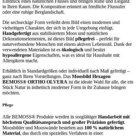
Eindruck eines natürlichen Flusses und bringen Ruhe und Eleganz
in Ihren Raum. Die Komposition erinnert an friedliche Flussufer
oder eine ruhige Berglandschaft.
Die sechseckige Form verleiht dem Bild einen modernen und
vielseitigen Charakter, der sich in jede Umgebung einfügt.
Handgefertigt
aus stabilisiertem Moos und natürlichen
Dekorationselementen, ist dieses Bild
pflegefrei
– perfekt für
naturverbundene Menschen mit einem aktiven Lebensstil. Dank der
verwendeten Materialien ist es
ökologisch
und besitzt
hypoallergene
Eigenschaften, was es ideal für Haushalte mit
Allergikern macht.
Erhältlich in Standardgrößen oder individuell nach Maß gefertigt –
ganz nach Ihren Vorstellungen. Das
Moosbild Hexagon
BEMOSS® ORTHO OLVERA
ist die ideale Wahl für alle, die ein
Stück Natur in ästhetisch moderner Form in ihr Zuhause bringen
möchten.
Pflege
Alle BEMOSS® Produkte werden in sorgfältiger
Handarbeit mit
höchstem Qualitätsanspruch und großer Präzision gefertigt
.
Moosbilder und Mooswände bestehen aus
100 % natürlichem
Material
, das durch ein spezielles Verfahren in einer