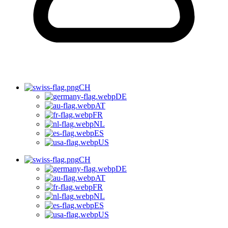
CH
DE
AT
FR
NL
ES
US
CH
DE
AT
FR
NL
ES
US