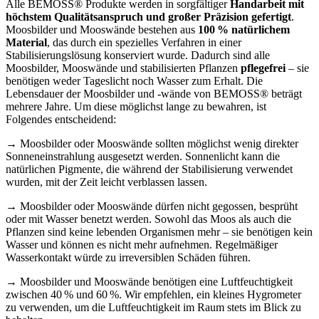
Alle BEMOSS® Produkte werden in sorgfältiger
Handarbeit mit
höchstem Qualitätsanspruch und großer Präzision gefertigt
.
Moosbilder und Mooswände bestehen aus
100 % natürlichem
Material
, das durch ein spezielles Verfahren in einer
Stabilisierungslösung konserviert wurde. Dadurch sind alle
Moosbilder, Mooswände und stabilisierten Pflanzen
pflegefrei
– sie
benötigen weder Tageslicht noch Wasser zum Erhalt. Die
Lebensdauer der Moosbilder und -wände von BEMOSS® beträgt
mehrere Jahre. Um diese möglichst lange zu bewahren, ist
Folgendes entscheidend:
→ Moosbilder oder Mooswände sollten möglichst wenig direkter
Sonneneinstrahlung ausgesetzt werden. Sonnenlicht kann die
natürlichen Pigmente, die während der Stabilisierung verwendet
wurden, mit der Zeit leicht verblassen lassen.
→ Moosbilder oder Mooswände dürfen nicht gegossen, besprüht
oder mit Wasser benetzt werden. Sowohl das Moos als auch die
Pflanzen sind keine lebenden Organismen mehr – sie benötigen kein
Wasser und können es nicht mehr aufnehmen. Regelmäßiger
Wasserkontakt würde zu irreversiblen Schäden führen.
→ Moosbilder und Mooswände benötigen eine Luftfeuchtigkeit
zwischen 40 % und 60 %. Wir empfehlen, ein kleines Hygrometer
zu verwenden, um die Luftfeuchtigkeit im Raum stets im Blick zu