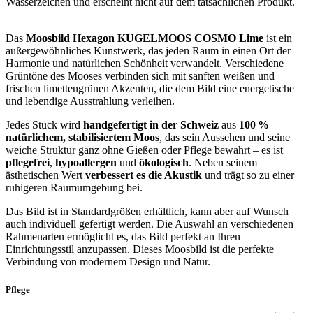
Wasserzeichen und erscheint nicht auf dem tatsächlichen Produkt.
Das
Moosbild Hexagon KUGELMOOS COSMO Lime
ist ein
außergewöhnliches Kunstwerk, das jeden Raum in einen Ort der
Harmonie und natürlichen Schönheit verwandelt. Verschiedene
Grüntöne des Mooses verbinden sich mit sanften weißen und
frischen limettengrünen Akzenten, die dem Bild eine energetische
und lebendige Ausstrahlung verleihen.
Jedes Stück wird
handgefertigt in der Schweiz
aus
100 %
natürlichem, stabilisiertem Moos
, das sein Aussehen und seine
weiche Struktur ganz ohne Gießen oder Pflege bewahrt – es ist
pflegefrei
,
hypoallergen
und
ökologisch
. Neben seinem
ästhetischen Wert
verbessert es die Akustik
und trägt so zu einer
ruhigeren Raumumgebung bei.
Das Bild ist in Standardgrößen erhältlich, kann aber auf Wunsch
auch individuell gefertigt werden. Die Auswahl an verschiedenen
Rahmenarten ermöglicht es, das Bild perfekt an Ihren
Einrichtungsstil anzupassen. Dieses Moosbild ist die perfekte
Verbindung von modernem Design und Natur.
Pflege