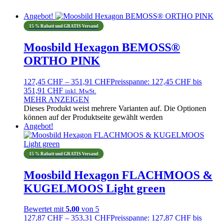
Angebot!
15 % Rabatt und GRATIS Versand
Moosbild Hexagon BEMOSS®
ORTHO PINK
127,45
CHF
–
351,91
CHF
Preisspanne: 127,45 CHF bis
351,91 CHF
inkl. MwSt.
MEHR ANZEIGEN
Dieses Produkt weist mehrere Varianten auf. Die Optionen
können auf der Produktseite gewählt werden
Angebot!
15 % Rabatt und GRATIS Versand
Moosbild Hexagon FLACHMOOS &
KUGELMOOS Light green
Bewertet mit
5.00
von 5
127,87
CHF
–
353,31
CHF
Preisspanne: 127,87 CHF bis