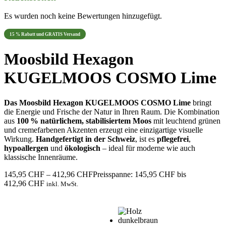
Es wurden noch keine Bewertungen hinzugefügt.
15 % Rabatt und GRATIS Versand
Moosbild Hexagon
KUGELMOOS COSMO Lime
Das Moosbild Hexagon KUGELMOOS COSMO Lime
bringt
die Energie und Frische der Natur in Ihren Raum. Die Kombination
aus
100 % natürlichem, stabilisiertem Moos
mit leuchtend grünen
und cremefarbenen Akzenten erzeugt eine einzigartige visuelle
Wirkung.
Handgefertigt in der Schweiz
, ist es
pflegefrei
,
hypoallergen
und
ökologisch
– ideal für moderne wie auch
klassische Innenräume.
145,95
CHF
–
412,96
CHF
Preisspanne: 145,95 CHF bis
412,96 CHF
inkl. MwSt.