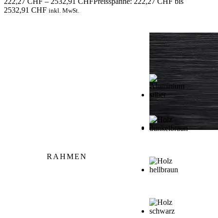
222,27
CHF
–
2532,91
CHF
Preisspanne: 222,27 CHF bis
2532,91 CHF
inkl. MwSt.
RAHMEN