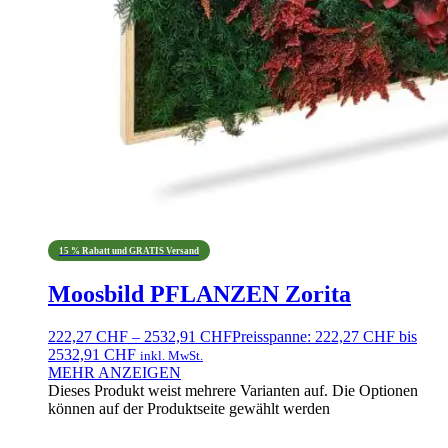
15 % Rabatt und GRATIS Versand
Moosbild PFLANZEN Zorita
222,27
CHF
–
2532,91
CHF
Preisspanne: 222,27 CHF bis
2532,91 CHF
inkl. MwSt.
MEHR ANZEIGEN
Dieses Produkt weist mehrere Varianten auf. Die Optionen
können auf der Produktseite gewählt werden