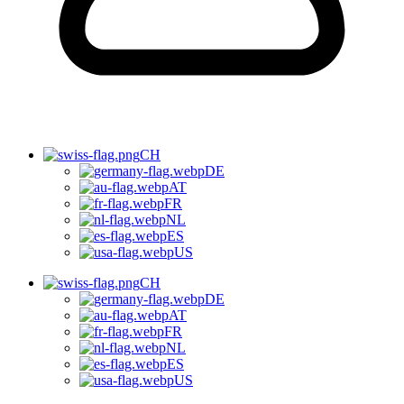
CH
DE
AT
FR
NL
ES
US
CH
DE
AT
FR
NL
ES
US