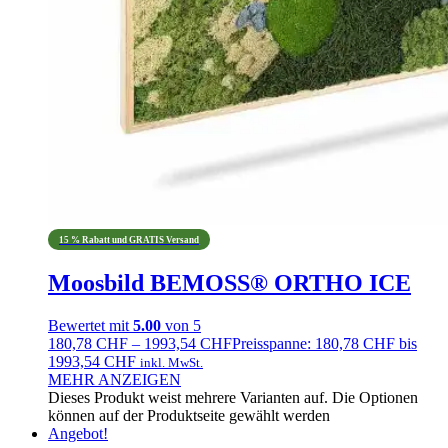
15 % Rabatt und GRATIS Versand
Moosbild BEMOSS® ORTHO ICE
Bewertet mit
5.00
von 5
180,78
CHF
–
1993,54
CHF
Preisspanne: 180,78 CHF bis
1993,54 CHF
inkl. MwSt.
MEHR ANZEIGEN
Dieses Produkt weist mehrere Varianten auf. Die Optionen
können auf der Produktseite gewählt werden
Angebot!