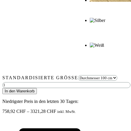
STANDARDISIERTE GRÖSSE
Moosbild
Rund
In den Warenkorb
KUGELMOOS
DUO
Niedrigster Preis in den letzten 30 Tagen:
Light
Green
Preisspanne:
758,92
CHF
–
3321,28
CHF
inkl. MwSt.
XXL
758,92 CHF
Menge
bis
3321,28 CHF