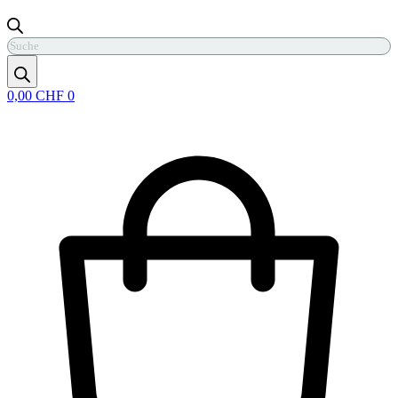
Products
search
0,00
CHF
0