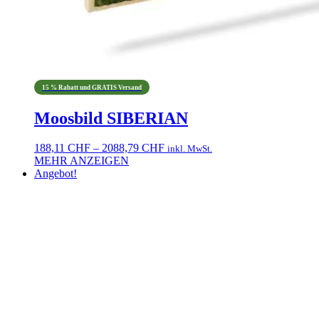
15 % Rabatt und GRATIS Versand
Moosbild SIBERIAN
Preisspanne:
188,11
CHF
–
2088,79
CHF
inkl. MwSt.
188,11 CHF
MEHR ANZEIGEN
Dieses
bis
Angebot!
Produkt
2088,79 CHF
weist
mehrere
Varianten
auf.
Die
Optionen
können
auf
der
Produktseite