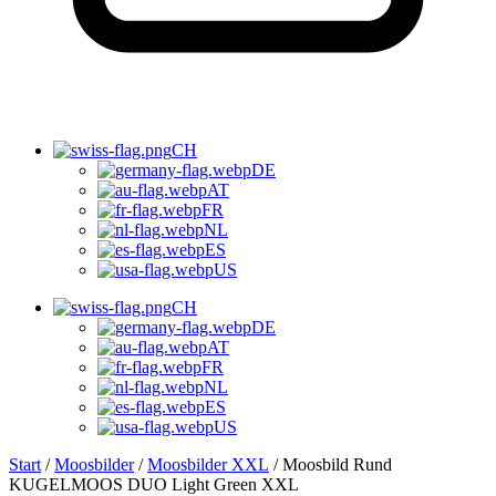
CH
DE
AT
FR
NL
ES
US
CH
DE
AT
FR
NL
ES
US
Start
/
Moosbilder
/
Moosbilder XXL
/ Moosbild Rund
KUGELMOOS DUO Light Green XXL