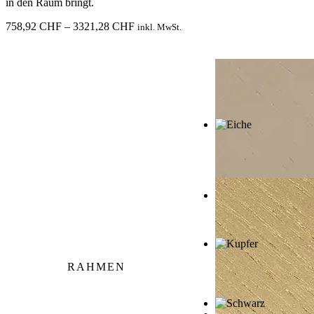
in den Raum bringt.
Preisspanne:
758,92
CHF
–
3321,28
CHF
inkl. MwSt.
758,92 CHF
bis
3321,28 CHF
RAHMEN