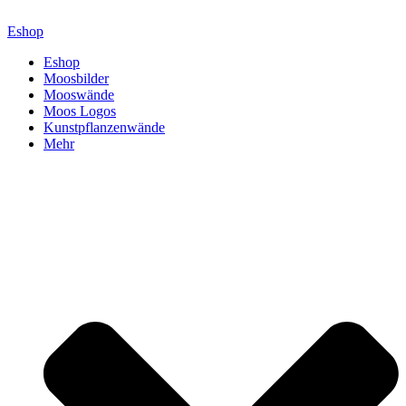
Zum
Inhalt
Eshop
springen
Eshop
Moosbilder
Mooswände
Moos Logos
Kunstpflanzenwände
Mehr