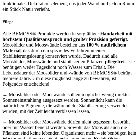
funktionales Dekorationselement, das jeder Wand und jedem Raum
ein Stück Natur verleiht.
Pflege
Alle BEMOSS® Produkte werden in sorgfältiger
Handarbeit mit
höchstem Qualitätsanspruch und großer Präzision gefertigt
.
Moosbilder und Mooswände bestehen aus
100 % natürlichem
Material
, das durch ein spezielles Verfahren in einer
Stabilisierungslösung konserviert wurde. Dadurch sind alle
Moosbilder, Mooswände und stabilisierten Pflanzen
pflegefrei
– sie
benötigen weder Tageslicht noch Wasser zum Erhalt. Die
Lebensdauer der Moosbilder und -wände von BEMOSS® beträgt
mehrere Jahre. Um diese möglichst lange zu bewahren, ist
Folgendes entscheidend:
→ Moosbilder oder Mooswände sollten möglichst wenig direkter
Sonneneinstrahlung ausgesetzt werden. Sonnenlicht kann die
natürlichen Pigmente, die während der Stabilisierung verwendet
wurden, mit der Zeit leicht verblassen lassen.
→ Moosbilder oder Mooswände dürfen nicht gegossen, besprüht
oder mit Wasser benetzt werden. Sowohl das Moos als auch die
Pflanzen sind keine lebenden Organismen mehr – sie benötigen kein
Wasser und können es nicht mehr aufnehmen. Regelmäßiger