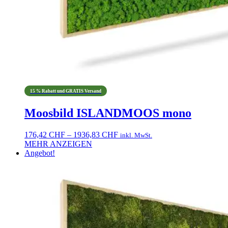
15 % Rabatt und GRATIS Versand
Moosbild ISLANDMOOS mono
Preisspanne:
176,42
CHF
–
1936,83
CHF
inkl. MwSt.
176,42 CHF
MEHR ANZEIGEN
Dieses
bis
Angebot!
Produkt
1936,83 CHF
weist
mehrere
Varianten
auf.
Die
Optionen
können