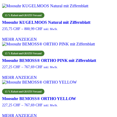
15 % Rabatt und GRATIS Versand
Moosuhr KUGELMOOS Natural mit Ziffernblatt
Preisspanne:
235,75
CHF
–
800,99
CHF
inkl. MwSt.
235,75 CHF
bis
MEHR ANZEIGEN
800,99 CHF
Dieses
Produkt
weist
15 % Rabatt und GRATIS Versand
mehrere
Moosuhr BEMOSS® ORTHO PINK mit Ziffernblatt
Varianten
Preisspanne:
auf.
227,25
CHF
–
767,69
CHF
inkl. MwSt.
227,25 CHF
Die
bis
Optionen
MEHR ANZEIGEN
767,69 CHF
können
Dieses
auf
Produkt
der
weist
15 % Rabatt und GRATIS Versand
Produktseite
mehrere
Moosuhr BEMOSS® ORTHO YELLOW
gewählt
Varianten
werden
Preisspanne:
auf.
227,25
CHF
–
767,69
CHF
inkl. MwSt.
227,25 CHF
Die
bis
Optionen
MEHR ANZEIGEN