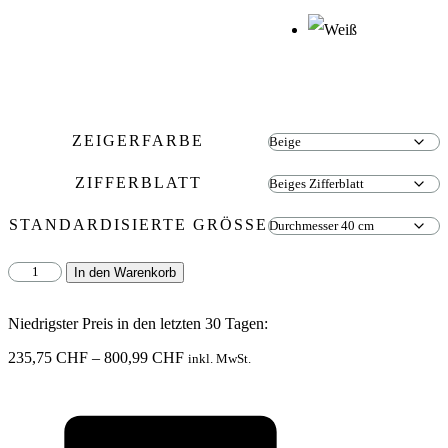
ZEIGERFARBE
ZIFFERBLATT
STANDARDISIERTE GRÖSSE
Moosuhr
In den Warenkorb
KUGELMOOS
Light
mit
Niedrigster Preis in den letzten 30 Tagen:
Ziffernblatt
Preisspanne:
235,75
CHF
–
800,99
CHF
Menge
inkl. MwSt.
235,75 CHF
bis
800,99 CHF