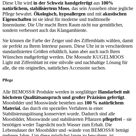
Diese Uhr wird
in der Schweiz handgefertigt
aus
100%
natürlichem, stabilisiertem Moos
, das sein Aussehen ohne jegliche
Pflege bewahrt.
Ökologisch, hypoallergen
und mit
akustischen
Eigenschaften
ist sie ideal für moderne und traditionelle
Innenräume. Die Uhr macht Ihren Raum nicht nur gemütlicher,
sondern verbessert auch das Klangambiente.
Sie können die Farbe der Zeiger und des Ziffernblatts wählen, damit
sie perfekt zu Ihrem Interieur passen. Diese Uhr ist in verschiedenen
standardisierten Größen erhältlich, kann aber auch nach Ihren
Wünschen maßgefertigt werden. Die Moosuhr KUGELMOOS
Light mit Ziffernblatt ist eine stilvolle und nachhaltige Lösung für
alle, die ein originelles, natürliches Accessoire suchen.
Pflege
Alle BEMOSS® Produkte werden in sorgfältiger
Handarbeit mit
höchstem Qualitätsanspruch und großer Präzision gefertigt
.
Moosbilder und Mooswände bestehen aus
100 % natürlichem
Material
, das durch ein spezielles Verfahren in einer
Stabilisierungslösung konserviert wurde. Dadurch sind alle
Moosbilder, Mooswände und stabilisierten Pflanzen
pflegefrei
– sie
benötigen weder Tageslicht noch Wasser zum Erhalt. Die
Lebensdauer der Moosbilder und -wände von BEMOSS® beträgt
mehrere Jahre. Um diese möglichst lange zu bewahren, ist