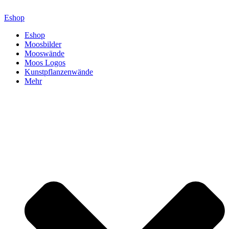
Zum
Inhalt
Eshop
springen
Eshop
Moosbilder
Mooswände
Moos Logos
Kunstpflanzenwände
Mehr