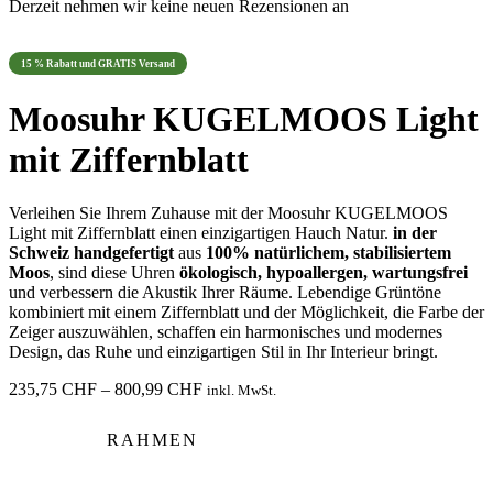
Derzeit nehmen wir keine neuen Rezensionen an
15 % Rabatt und GRATIS Versand
Moosuhr KUGELMOOS Light
mit Ziffernblatt
Verleihen Sie Ihrem Zuhause mit der Moosuhr KUGELMOOS
Light mit Ziffernblatt einen einzigartigen Hauch Natur.
in der
Schweiz handgefertigt
aus
100% natürlichem, stabilisiertem
Moos
, sind diese Uhren
ökologisch, hypoallergen, wartungsfrei
und verbessern die Akustik Ihrer Räume. Lebendige Grüntöne
kombiniert mit einem Ziffernblatt und der Möglichkeit, die Farbe der
Zeiger auszuwählen, schaffen ein harmonisches und modernes
Design, das Ruhe und einzigartigen Stil in Ihr Interieur bringt.
Preisspanne:
235,75
CHF
–
800,99
CHF
inkl. MwSt.
235,75 CHF
bis
RAHMEN
800,99 CHF