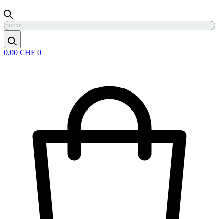
Products
search
0,00
CHF
0